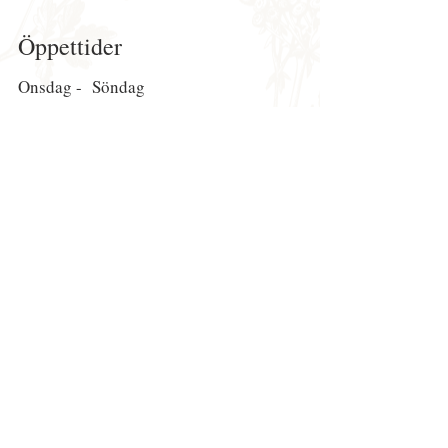
Öppettider
Onsdag - Söndag
kl
11.00-15.00
Midsommarafton
(19/6)
Stängt
Att göra
Att göra
Event
Kalender