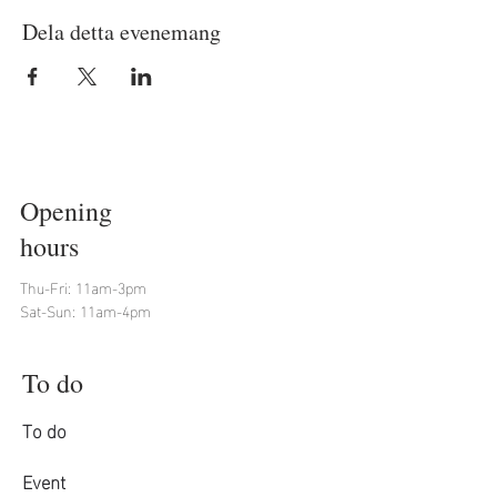
Dela detta evenemang
Opening
hours
Thu-Fri: 11am-3pm
Sat-Sun: 11am-4pm
To do
To do
Event