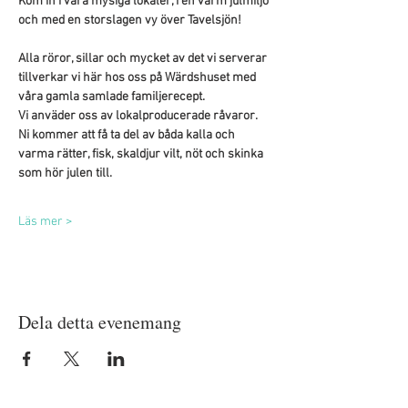
Kom in i våra mysiga lokaler, i en varm julmiljö 
och med en storslagen vy över Tavelsjön!
Alla röror, sillar och mycket av det vi serverar 
tillverkar vi här hos oss på Wärdshuset med 
våra gamla samlade familjerecept.
Vi anväder oss av lokalproducerade råvaror.
Ni kommer att få ta del av båda kalla och 
varma rätter, fisk, skaldjur vilt, nöt och skinka 
som hör julen till.
Läs mer >
Dela detta evenemang