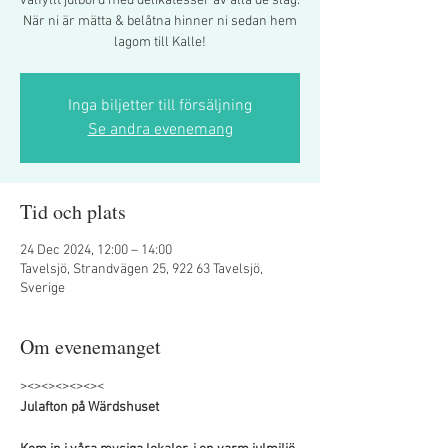
välfyllt julbord med delikatesser av alla de slag.
När ni är mätta & belåtna hinner ni sedan hem
lagom till Kalle!
Inga biljetter till försäljning
Se andra evenemang
Tid och plats
24 Dec 2024, 12:00 – 14:00
Tavelsjö, Strandvägen 25, 922 63 Tavelsjö,
Sverige
Om evenemanget
><><><><><><
Julafton på Wärdshuset