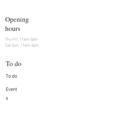
Opening
hours
Thu-Fri: 11am-3pm
Sat-Sun: 11am-4pm
To do
To do
Event
s
Calendar
Book conference