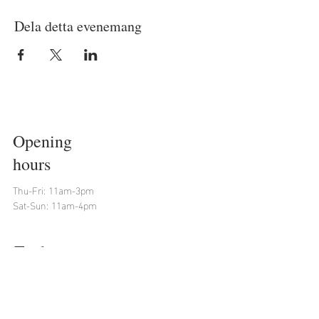
Dela detta evenemang
Opening
hours
Thu-Fri: 11am-3pm
Sat-Sun: 11am-4pm
To do
To do
Event