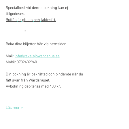
Specialkost vid denna bokning kan ej 
tillgodoses. 
Buffén
är
gluten
och
laktosfri.
-------------*-------------- 
Boka dina biljetter här via hemsidan.
Mail
:
info@tavelsjowardshus.se
Mobil: 0702432940 
Din bokning är bekräftad och bindande när du 
fått svar från Wärdshuset. 
Avbokning debiteras med 400 kr.
Läs mer >