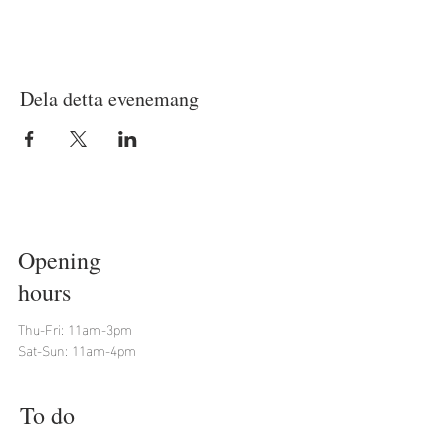
Dela detta evenemang
Opening
hours
Thu-Fri: 11am-3pm
Sat-Sun: 11am-4pm
To do