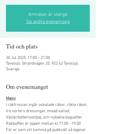
Anmälan är stängd
Se andra evenemang
Tid och plats
30 Jul 2025, 17:00 – 21:00
Tavelsjö, Strandvägen 25, 922 62 Tavelsjö,
Sverige
Om evenemanget
Meny
I räkfrossan ingår oskalade räkor, rökta räkor, 
tre sorters dressingar, mixad sallad, 
Västerbottensostpaj, och nybakta baguetter.
Räkbuffén är öppen mellan kl 17.00 - 19.00
För er som vill komma på pubkväll så öppnar 