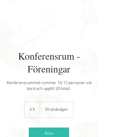
Konferensrum -
Föreningar
Konferensrummet rymmer 10-12 personer vid
bord och upptill 20 totalt.
4 h
4
Strandvägen
h
Boka