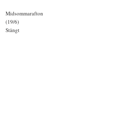
Midsommarafton
(19/6)
Stängt
Att göra
Att göra
Event
Kalender
Boka Konferensrum
Företag