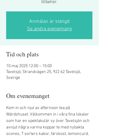
tillbehör.
Anmälan är stängd
Se andra evenemang
Tid och plats
10 maj 2025 12:00 – 15:00
Tavelsjö, Strandvägen 25, 922 62 Tavelsjö,
Sverige
Om evenemanget
Kom in och njut av afternoon tea på 
Wärdshuset. Välkommen in i våra fina lokaler 
som har en spektakulär vy över Tavelsjön och 
avnjut några varma koppar te med nybakta 
scones, 7 sorters kakor, färskost, lemoncurd, 