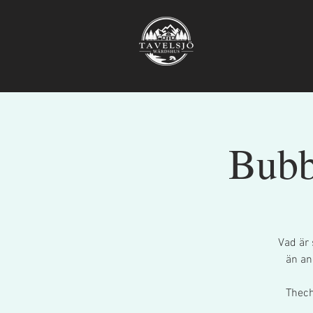
Bubb
Vad är 
än an
Thech