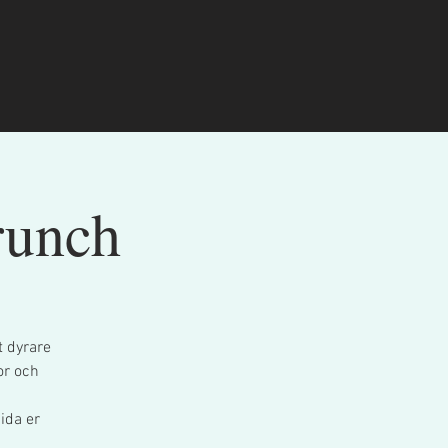
runch
t dyrare
or och
ida er