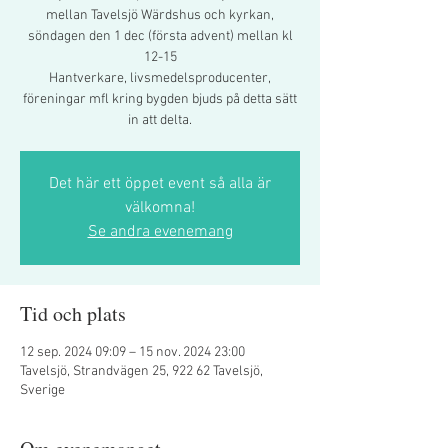
mellan Tavelsjö Wärdshus och kyrkan,
söndagen den 1 dec (första advent) mellan kl
12-15
Hantverkare, livsmedelsproducenter,
föreningar mfl kring bygden bjuds på detta sätt
in att delta.
Det här ett öppet event så alla är
välkomna!
Se andra evenemang
Tid och plats
12 sep. 2024 09:09 – 15 nov. 2024 23:00
Tavelsjö, Strandvägen 25, 922 62 Tavelsjö,
Sverige