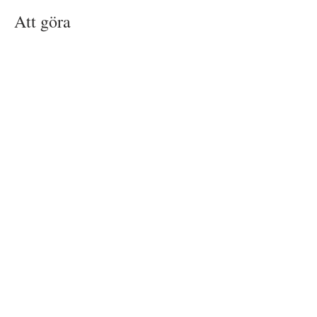
Att göra
Att göra
Event
Kalender
Boka Konferensrum
Företag
Om oss
Historia
TuRe - Gruppen