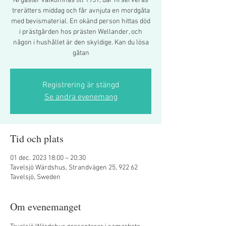
Ni gäster välkomnas till 1931, där ni serveras
trerätters middag och får avnjuta en mordgåta
med bevismaterial. En okänd person hittas död
i prästgården hos prästen Wellander, och
någon i hushållet är den skyldige. Kan du lösa
gåtan
Registrering är stängd
Se andra evenemang
Tid och plats
01 dec. 2023 18:00 – 20:30
Tavelsjö Wärdshus, Strandvägen 25, 922 62
Tavelsjö, Sweden
Om evenemanget