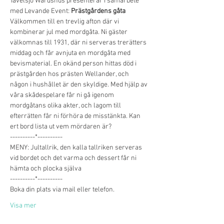
Tavelsjö Wärdshus presenterar i samarbete 
med Levande Event: 
Prästgårdens gåta
Välkommen till en trevlig afton där vi 
kombinerar jul med mordgåta. Ni gäster 
välkomnas till 1931, där ni serveras trerätters 
middag och får avnjuta en mordgåta med 
bevismaterial. En okänd person hittas död i 
prästgården hos prästen Wellander, och 
någon i hushållet är den skyldige. Med hjälp av 
våra skådespelare får ni gå igenom 
mordgåtans olika akter, och lagom till 
efterrätten får ni förhöra de misstänkta. Kan 
ert bord lista ut vem mördaren är?
----------*----------
MENY: Jultallrik, den kalla tallriken serveras 
vid bordet och det varma och dessert får ni 
hämta och plocka själva
----------*----------
Boka din plats via mail eller telefon. 
Visa mer