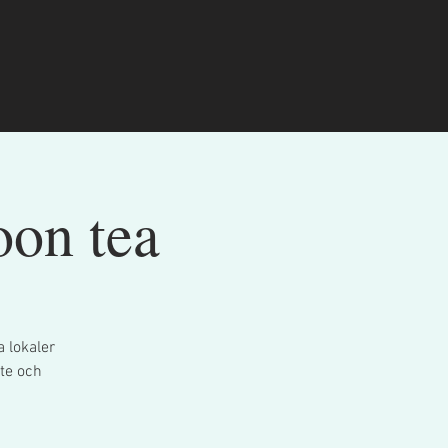
oon tea
 lokaler
te och