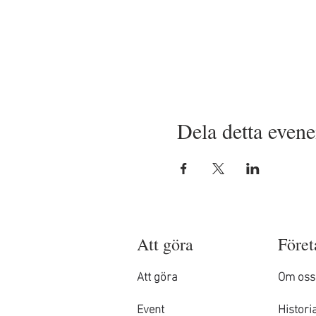
Dela detta even
Att göra
Föret
Att göra
Om oss
Event
Histori