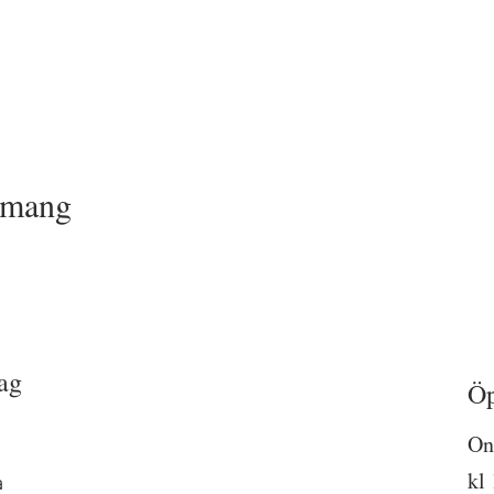
emang
ag
Öp
On
a
kl