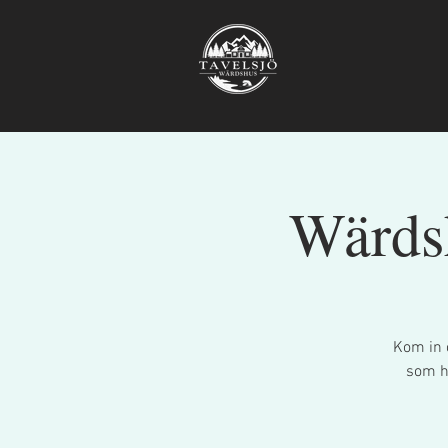
Wärdsh
Kom in 
som ha