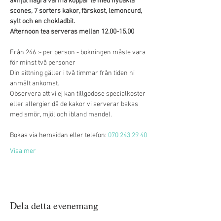
avnjut några varma koppar te med nybakta 
scones, 7 sorters kakor, färskost, lemoncurd, 
sylt och en chokladbit. 
Afternoon tea serveras mellan 12.00-15.00
Från 246 :- per person - bokningen måste vara 
för minst två personer
Din sittning gäller i två timmar från tiden ni 
anmält ankomst.
Observera att vi ej kan tillgodose specialkoster 
eller allergier då de kakor vi serverar bakas 
med smör, mjöl och ibland mandel.
Bokas via hemsidan eller telefon: 
070 243 29 40
Visa mer
Dela detta evenemang