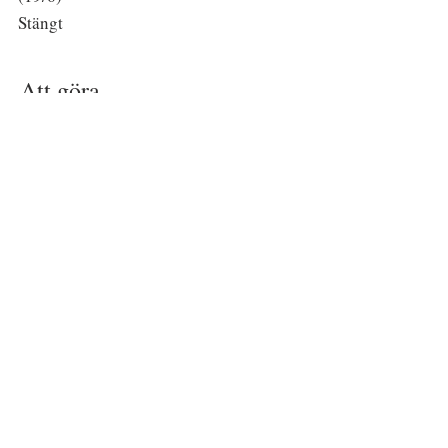
Stängt
Att göra
Att göra
Event
Kalender
Boka Konferensrum
Företag
Om oss
Historia