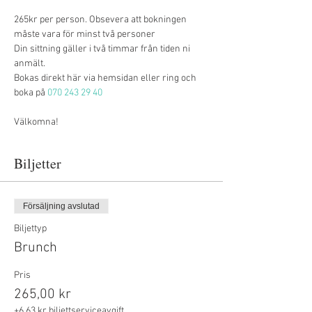
265kr per person. Obsevera att bokningen 
måste vara för minst två personer
Din sittning gäller i två timmar från tiden ni 
anmält.
Bokas direkt här via hemsidan eller ring och 
boka på 
070 243 29 40
Välkomna!
Biljetter
Försäljning avslutad
Biljettyp
Brunch
Pris
265,00 kr
+6,63 kr biljettserviceavgift